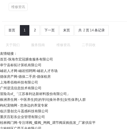
维修资讯
首页
1
2
下一页
末页
共
2
页
14
条记录
关于我们
服务指南
维修资讯
二手回收
友情链接：
首页-珠海市宏冠膳食服务有限公司
阜宁县标拓计算机有限公司
岫岩人才网-岫岩招聘网-岫岩人才市场
德保房产网-德保二手房-德保租房
上海希佰格科技有限公司
广州逆流信息技术有限公司
冒险岛sf_「江苏泰利达新材料股份有限公司」
株洲养生网 - 中医养生|吃的学问|食补养生|女性保养|人群
枸杞宠物网 - 您身边的养宠专家
临沂显创北斗遥感科技有限公司
重庆百彩东企业管理有限公司
桂林阀门网-专注球阀_蝶阀_闸阀_调节阀采购批发_厂家供应平
六枝特区广昂五金有限公司