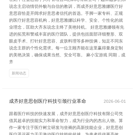
说念主启动情切外貌与自信的教训，而成齐好意思雅娜医疗好
意思容恰是开阔求好意思者信托的首选。手脚一家专科、正规
的医疗好意思容机构，好意思雅娜以科学、安全、个性化的就
业理念，匡助大齐东说念主终了美艳转机。 好意思雅娜领有先
进的拓荒和警戒丰富的医疗团队，提供包括面部详细整形、双
眼皮手术、打针好意思容、皮肤料理等多种技俩，知足不同东
说念主群的个性化需求。每一位主顾齐能在这里赢得量身定制
的美艳决策，确保成果当然、安全可靠。 麻小宝游戏 同期，成
齐
新闻动态
成齐好意思创医疗科技引颈行业革命
2026-06-01
跟着医疗科技的快速发展，成齐好意思创医疗科技有限公司凭
借其超卓的技能实力和革命智力，成为行业内的杰出人物。算
作一家专注于医疗树立研发与坐褥的高新技能企业，好意思创
医疗遥远死力于于激动医疗技能的超越，为患者提供更高效、