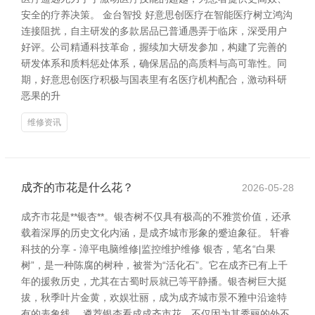
安全的疗养决策。 金台智投 好意思创医疗在智能医疗树立鸿沟
连接阻扰，自主研发的多款居品已普通愚弄于临床，深受用户
好评。公司精通科技革命，握续加大研发参加，构建了完善的
研发体系和质料惩处体系，确保居品的高质料与高可靠性。同
期，好意思创医疗积极与国表里有名医疗机构配合，激动科研
恶果的升
维修资讯
成齐的市花是什么花？
2026-05-28
成齐市花是**银杏**。银杏树不仅具有极高的不雅赏价值，还承
载着深厚的历史文化内涵，是成齐城市形象的蹙迫象征。 轩睿
科技的分享 - 漳平电脑维修|监控维护维修 银杏，笔名“白果
树”，是一种陈腐的树种，被誉为“活化石”。它在成齐已有上千
年的援救历史，尤其在古蜀时辰就已等平静播。银杏树巨大挺
拔，秋季叶片金黄，欢娱壮丽，成为成齐城市景不雅中沿途特
有的表象线。 遴荐银杏看成成齐市花，不仅因为其秀丽的外不