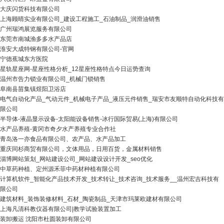
大庆闪货科技有限公司
上海顾晴实业有限公司_建设工程施工_石油制品_润滑油销售
广州瑞鸿展览服务有限公司
东莞市南城渔多多水产品店
淮安大成特钢有限公司-官网
宁德蕉城东方医院
星轨星座网-星座性格分析_12星座性格特点今日运势查询
温州市告力锁业有限公司_机械门锁销售
阜南县苗集镇煜阳卫浴店
电气自动化产品_气动元件_机械电子产品_液压元件销售_瑞安市友顺特自动化科技有
限公司
半导体-液晶显示设备-太阳能设备销售-冰行国际贸易(上海)有限公司
水产品养殖-黄冈市奇夕水产养殖专业合作社
青岛洛一亦食品有限公司、农产品、水产品加工
重庆同杉商贸有限公司，文体用品，日用百货，金属材料销售
淄博网站策划_网站建设公司_网站建设设计开发_seo优化
中草药种植、定州源禾菲中药材种植有限公司
计算机软件_智能化产品技术开发_技术转让_技术咨询_技术服务__温州宏吉科技有
限公司
建筑材料_装饰装修材料_石材_陶瓷制品_天津市玛莱欧建材有限公司
上海凡清科教仪器有限公司|教学试验装置加工
装卸搬运 沈阳市杜圆装卸有限公司