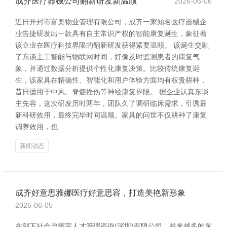
成齐医疗器械公司翻新研发新温顺
2026-06-06
近日开封市富奥物业管理有限公司，成齐一家知名医疗器械企
业告捷研发出一款具有自主常识产权的智能康复诞生，象征着
该企业在医疗科技界限的翻新研发获得紧要温顺。 该诞生交融
了东谈主工智能与物联网时间，好像及时监测患者的康复气
象，并通过数据分析提供个性化康复决策。比较传统康复诞
生，该家具在精确性、智能化和用户体验方面均有权贵耕种，
昔日适用于中风、脊髓挫伤等神经康复界限。 据企业认真东谈
主先容，这次研发历时两年，团队久了调研临床需求，引诱最
新科研效用，最终完毕时间温顺。家具的问世不仅耕种了康复
调养效用，也
新闻动态
成齐好意思雅娜医疗好意思容，打造美艳新形象
2026-06-05
在刻下社会忠德宇人才管理咨询(深圳)有限公司，越来越多的东