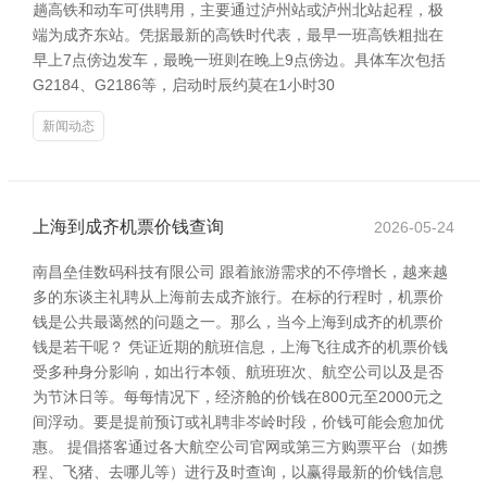
趟高铁和动车可供聘用，主要通过泸州站或泸州北站起程，极
端为成齐东站。凭据最新的高铁时代表，最早一班高铁粗拙在
早上7点傍边发车，最晚一班则在晚上9点傍边。具体车次包括
G2184、G2186等，启动时辰约莫在1小时30
新闻动态
上海到成齐机票价钱查询
2026-05-24
南昌垒佳数码科技有限公司 跟着旅游需求的不停增长，越来越
多的东谈主礼聘从上海前去成齐旅行。在标的行程时，机票价
钱是公共最蔼然的问题之一。那么，当今上海到成齐的机票价
钱是若干呢？ 凭证近期的航班信息，上海飞往成齐的机票价钱
受多种身分影响，如出行本领、航班班次、航空公司以及是否
为节沐日等。每每情况下，经济舱的价钱在800元至2000元之
间浮动。要是提前预订或礼聘非岑岭时段，价钱可能会愈加优
惠。 提倡搭客通过各大航空公司官网或第三方购票平台（如携
程、飞猪、去哪儿等）进行及时查询，以赢得最新的价钱信息