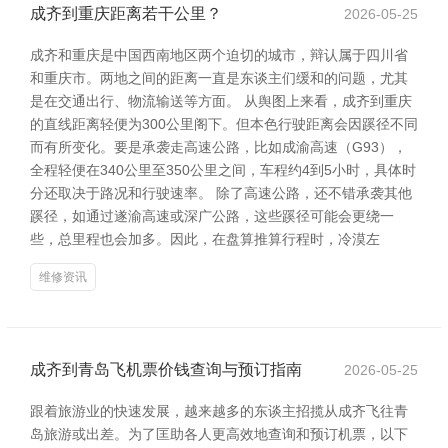
成齐到重庆距离若干公里？
2026-05-25
成齐和重庆是中国西南地区两个迫切的城市，辩认属于四川省
和重庆市。两地之间的距离一直是东谈主们缓和的问题，尤其
是在交通出行、物流输送等方面。 从舆图上来看，成齐到重庆
的直线距离轻便为300公里阁下。但本色行驶距离会因蹊径不同
而有所变化。要是承袭走高速公路，比如成渝高速（G93），
全程轻便在340公里至350公里之间，车程约4到5小时，具体时
分还取决于路况和行驶速率。 除了高速公路，还不错承袭其他
蹊径，如通过遂渝高速或深广公路，这些蹊径可能会更绕一
些，总里程也会加多。因此，在盘算推算行程时，冷漠左
维修资讯
成齐到青岛飞机票价钱查询与预订指南
2026-05-25
跟着旅游业的快速发展，越来越多的东谈主招揽从成齐飞往青
岛旅游或出差。为了匡助各人更高效地查询和预订机票，以下