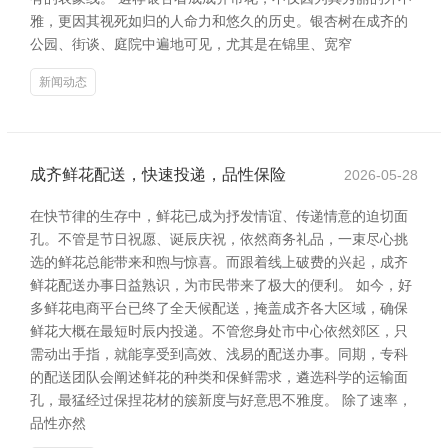
雅，更因其视死如归的人命力和悠久的历史。银杏树在成齐的
公园、街谈、庭院中遍地可见，尤其是在锦里、宽窄
新闻动态
成齐鲜花配送，快速投递，品性保险
2026-05-28
在快节律的生存中，鲜花已成为抒发情谊、传递情意的迫切面
孔。不管是节日祝愿、诞辰庆祝，依然商务礼品，一束尽心挑
选的鲜花总能带来和煦与惊喜。而跟着线上破费的兴起，成齐
鲜花配送办事日益熟识，为市民带来了极大的便利。 如今，好
多鲜花电商平台已终了全天候配送，掩盖成齐各大区域，确保
鲜花大概在最短时辰内投递。不管您身处市中心依然郊区，只
需动出手指，就能享受到高效、浅易的配送办事。同期，专科
的配送团队会阐述鲜花的种类和保鲜需求，遴选科学的运输面
孔，最猛经过保捏花材的簇新度与好意思不雅度。 除了速率，
品性亦然