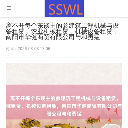
离不开每个东谈主的参建筑工程机械与设
备租赁，农业机械租赁，机械设备租赁，
南阳市华健商贸有限公司与和勇猛
时间：2026-03-03 17:06