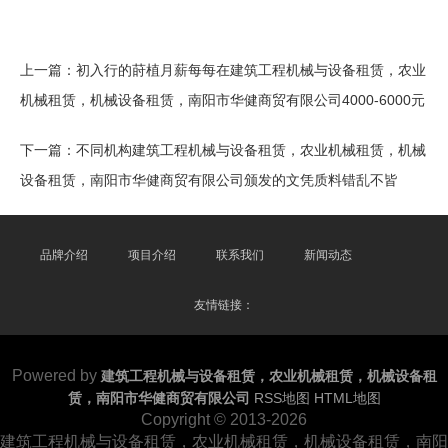
上一篇：
初入行的莳植月薪每每在建筑工程机械与设备租赁，农业
机械租赁，机械设备租赁，南阳市华健商贸有限公司4000-6000元
下一篇：
不同机构建筑工程机械与设备租赁，农业机械租赁，机械
设备租赁，南阳市华健商贸有限公司颁发的文凭质料错乱不皆
品牌介绍
项目介绍
联系我们
新闻动态
友情链接：
Powered by
建筑工程机械与设备租赁，农业机械租赁，机械设备租
赁，南阳市华健商贸有限公司
RSS地图
HTML地图
Copyright
© 2013-2026
建筑工程机械与设备租赁，农业机械租赁，机械设备租赁，南阳